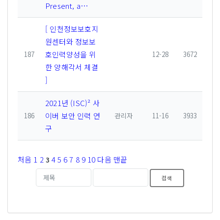
Present, a…
[ 인천정보보호지
원센터와 정보보
호인력양성을 위
187
12-28
3672
한 양해각서 체결
]
2021년 (ISC)² 사
이버 보안 인력 연
186
관리자
11-16
3933
구
처음
1
2
4
5
6
7
8
9
10
다음
맨끝
3