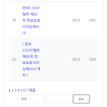
한국CISSP
협회 제82
회 정보보호
83
09-15
1825
리더십웨비
나
[ 한국
CISSP협회
제81회 정
82
08-10
1820
보보호리더
십웨비나 개
최 ]
2
3
4
5
6
7
맨끝
1