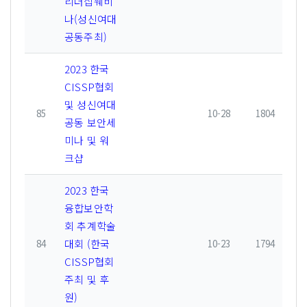
리더십웨비
나(성신여대
공동주최)
2023 한국
CISSP협회
및 성신여대
85
10-28
1804
공동 보안세
미나 및 워
크샵
2023 한국
융합보안학
회 추계학술
대회 (한국
84
10-23
1794
CISSP협회
주최 및 후
원)