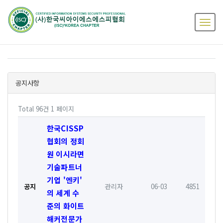
공지사항
Total 96건
1 페이지
한국CISSP
협회의 정회
원 이시라면
기술파트너
기업 '엔키'
공지
관리자
06-03
4851
의 세계 수
준의 화이트
해커전문가