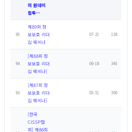
의 원데이
침투…
제89회 정
보보호 리더
95
07-21
138
십 웨비나
[제88회 정
보보호 리더
94
06-18
345
십 웨비나]
[제87회 정
보보호 리더
93
05-31
390
십 웨비나]
[한국
CISSP협
회] 제86회