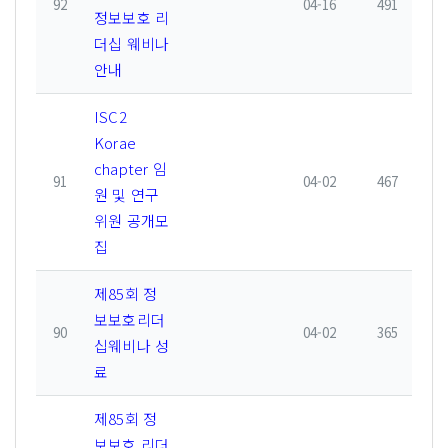
92
04-16
491
정보보호 리
더십 웨비나
안내
ISC2
Korae
chapter 임
91
04-02
467
원 및 연구
위원 공개모
집
제85회 정
보보호리더
90
04-02
365
십웨비나 성
료
제85회 정
보보호 리더