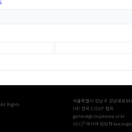
요
서울특별시 강남구 강남대로84길
All Rights
(사) 한국 CISSP 협회
general@cisspkorea.or.kr
2
(ISC)
아시아 담당자:kseon@is