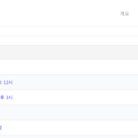
개요
오 12시
오후 3시
정