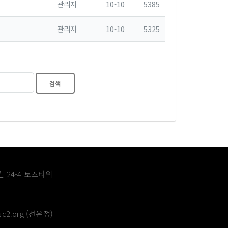
관리자
10-10
5385
관리자
10-10
5325
 24-4 토즈타워
c2.org (선은정)