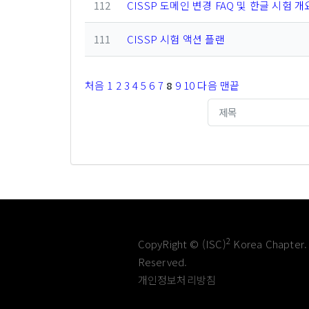
112
CISSP 도메인 변경 FAQ 및 한글 시험 개
111
CISSP 시험 액션 플랜
처음
1
2
3
4
5
6
7
8
9
10
다음
맨끝
2
CopyRight © (ISC)
Korea Chapter. 
Reserved.
개인정보처리방침